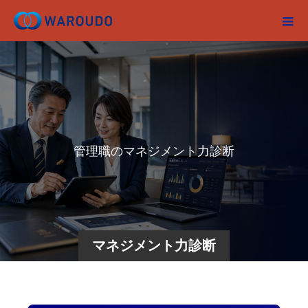
管
理
職
の
マ
ネ
ジ
メ
ン
ト
力
診
断
〜
女
性
社
マネジメント力診断